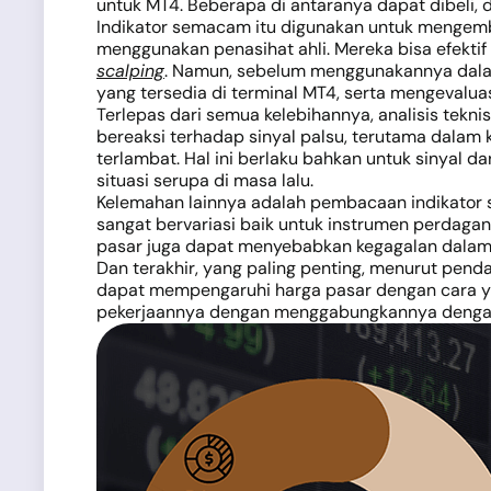
untuk MT4. Beberapa di antaranya dapat dibeli, 
Indikator semacam itu digunakan untuk mengem
menggunakan penasihat ahli. Mereka bisa efektif
scalping
. Namun, sebelum menggunakannya dalam
yang tersedia di terminal MT4, serta mengevaluas
Terlepas dari semua kelebihannya, analisis tekni
bereaksi terhadap sinyal palsu, terutama dalam k
terlambat. Hal ini berlaku bahkan untuk sinyal
situasi serupa di masa lalu.
Kelemahan lainnya adalah pembacaan indikator 
sangat bervariasi baik untuk instrumen perdaga
pasar juga dapat menyebabkan kegagalan dalam
Dan terakhir, yang paling penting, menurut pend
dapat mempengaruhi harga pasar dengan cara yan
pekerjaannya dengan menggabungkannya dengan ana