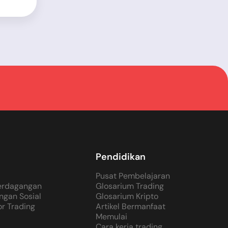
Pendidikan
Pusat Pembelajaran
Perdagangan
Glosarium Trading
ngan Sosial
Glosarium Kripto
or Trading
Artikel Bermanfaat
Memulai
Cara kerja trading