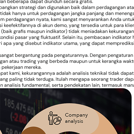
dan beberapa dapat diunduh secara gratis.
bangkan strategi dan digunakan baik dalam perdagangan at
 tidak hanya untuk perdagangan jangka panjang dan menengah
 perdagangan nyata, kami sangat menyarankan Anda untuk 
i keefektifannya di akun demo, yang tersedia untuk para klie
s (baik grafis maupun indikator) tidak meniadakan kekuranga
ondisi pasar yang fluktuatif. Selain itu, pembacaan indikator
 dari apa yang disebut indikator utama, yang dapat mempredi
sangat bergantung pada pengaturannya. Dengan pengaturan 
ngan atau trading yang berbeda maupun untuk kerangka waktu 
 pekerjaan mereka.
apat kami, kekurangannya adalah analisis teknikal tidak da
g paling tidak terduga. Itulah mengapa seorang trader dap
lisis fundamental, serta pendekatan lain, termasuk manajemen