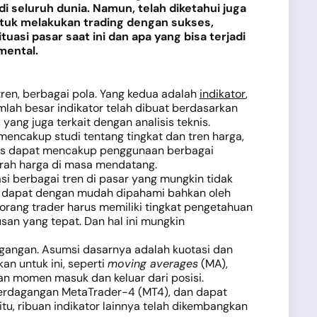
i seluruh dunia. Namun, telah diketahui juga
ntuk melakukan trading dengan sukses,
si pasar saat ini dan apa yang bisa terjadi
mental.
 tren, berbagai pola. Yang kedua adalah
indikator
,
ah besar indikator telah dibuat berdasarkan
yang juga terkait dengan analisis teknis.
 mencakup studi tentang tingkat dan tren harga,
 grafis dapat mencakup penggunaan berbagai
rah harga di masa mendatang.
asi berbagai tren di pasar yang mungkin tidak
one dapat dengan mudah dipahami bahkan oleh
seorang trader harus memiliki tingkat pengetahuan
n yang tepat. Dan hal ini mungkin
dagangan. Asumsi dasarnya adalah kuotasi dan
an untuk ini, seperti
moving averages
(MA),
n momen masuk dan keluar dari posisi.
l perdagangan MetaTrader-4 (MT4), dan dapat
itu, ribuan indikator lainnya telah dikembangkan