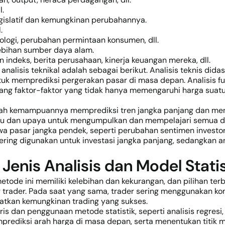
l.
 legislatif dan kemungkinan perubahannya.
.
nologi, perubahan permintaan konsumen, dll.
ebihan sumber daya alam.
n indeks, berita perusahaan, kinerja keuangan mereka, dll.
nalisis teknikal adalah sebagai berikut. Analisis teknis didas
tuk memprediksi pergerakan pasar di masa depan. Analisis
ntang faktor-faktor yang tidak hanya memengaruhi harga suatu 
lah kemampuannya memprediksi tren jangka panjang dan meng
u dan upaya untuk mengumpulkan dan mempelajari semua data 
 pasar jangka pendek, seperti perubahan sentimen investor a
ering digunakan untuk investasi jangka panjang, sedangkan an
Jenis Analisis dan Model Statis
ode ini memiliki kelebihan dan kekurangan, dan pilihan terb
g trader. Pada saat yang sama, trader sering menggunakan komb
tkan kemungkinan trading yang sukses.
toris dan penggunaan metode statistik, seperti analisis re
rediksi arah harga di masa depan, serta menentukan titik ma