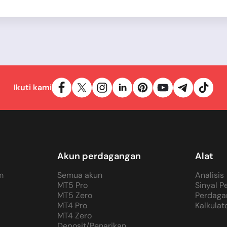
Ikuti kami
Akun perdagangan
Alat
m
Semua akun
Analisis
MT5 Pro
Sinyal 
MT5 Zero
Perdaga
MT4 Pro
Kalkulat
MT4 Zero
Deposit/Penarikan