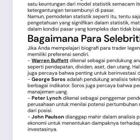
satu keuntungan dari model statistik semacam
ketergantungan tersembunyi di pasar.
Namun, pemodelan statistik seperti itu, tentu s
pengetahuan yang signifikan dalam statistik, ma
dalam kondisi pasar yang kompleks dan tidak bia
Bagaimana Para Selebrit
Jika Anda mempelajari biografi para trader lege
memiliki preferensi sendiri.
-
Warren Buffett
dikenal sebagai pendukung ana
seperti pendapatan, dividen, aset, dan utang. H
juga percaya bahwa penting untuk berinvestasi 
-
George Soros
adalah pendukung analisis tekn
berbagai indikator. Soros juga percaya bahwa pe
manajemen uang.
-
Peter Lynch
dikenal sebagai penggemar pende
perusahaan untuk menilai potensi pertumbuhan 
dari posisi.
-
John Paulson
dianggap mahir dalam analisis p
ekonomi untuk menentukan dampaknya terhadap 
investasinya.