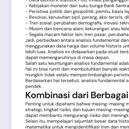
- Kebijakan moneter dan suku bunga Bank Sentra
- Peristiwa politik dan geopolitik: pemilu, basis
- Revolusi, kerusuhan sipil, perang, aksi teroris, dll
- Tren sosial: perubahan demografis, inovasi tek
- Musim dan bencana alam, kekurangan atau kel
- Segala macam faktor lain: tren pasar, perubaha
Jadi, perbedaan antara analisis fundamental dan a
menggunakan data harga dan volume historis un
lebih luas. Analisis ini didasarkan pada studi te
dapat memengaruhinya di masa depan.
Salah satu keuntungan analisis fundamental ada
hal ini bisa rumit dan membutuhkan banyak wakt
mungkin tidak selalu mempertimbangkan peristiwa
Berdasarkan hal tersebut, analisis fundamental s
pendek.
Kombinasi dari Berbagai 
Penting untuk dipahami bahwa masing-masing met
strategi, tingkat risiko, dan tujuan masing-masin
dapat membantu mengurangi risiko dan meningka
Selain itu, mempelajari sejumlah besar data his
matematika untuk mengidentifikasi tren dan memp