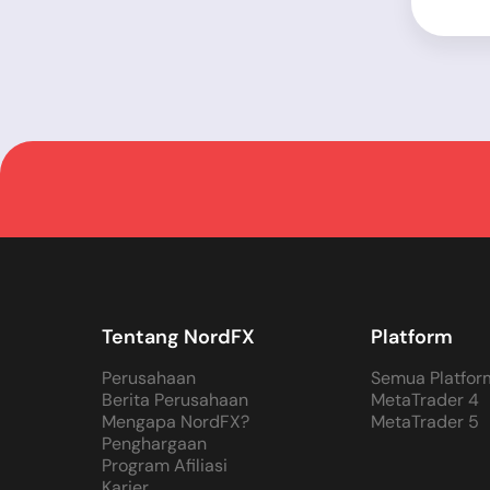
Tentang NordFX
Platform
Perusahaan
Semua Platfor
Berita Perusahaan
MetaTrader 4
Mengapa NordFX?
MetaTrader 5
Penghargaan
Program Afiliasi
Karier