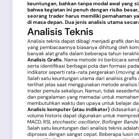
keuntungan, bahkan tanpa modal awal yang sign
bahwa kegiatan ini penuh dengan risiko besa
seorang trader harus memiliki pemahaman yang
di masa depan. Dua jenis analisis utama secar
Analisis Teknis
Analisis teknis dapat dibagi menjadi grafik dan k
yang pembacaannya biasanya dihitung oleh komp
banyak alat grafis dalam beberapa tahun terakhir.
Analisis Grafis.
Nama metode ini berbicara sendiri
serta identifikasi berbagai pola dan formasi pada
indikator seperti rata-rata pergerakan (
moving 
Salah satu keuntungan utama dari analisis grafis
terlihat jelas saat menggunakan metode analisi
trader pemula sekalipun. Namun, tidak sesederhan
dan pengalaman yang memadai untuk memahami c
membutuhkan waktu dan upaya untuk belajar dan
Analisis komputer (atau indikator)
didasarkan p
volume historis dapat digunakan untuk mempredik
MACD, RSI,
stochastic oscillator
,
Bollinger Bands
Salah satu keuntungan dari analisis teknis adal
diproses dengan sangat cepat. Beberapa lusin indi