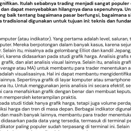
ifikan. Itulah sebabnya trading menjadi sangat populer d
r, dan dapat menyebabkan hilangnya dana sepenuhnya. U
 baik tentang bagaimana pasar berfungsi, bagaimana situa
a tradisional digunakan untuk tujuan ini: teknis dan funda
omputer (atau indikator). Yang pertama adalah level, saluran,
uter. Mereka berpotongan dalam banyak kasus, karena sejuml
 Selain itu, misalnya ada gelombang Elliot dan kandil Jepang, 
, karena didasarkan pada studi grafik harga. Analisis grafis
 grafik, dan alat analisis visual lainnya. Selain itu, analisis
average
atau MA) untuk membantu para trader menentukan a
 adalah visualisasinya. Hal ini dapat membantu mengidentifik
s lainnya. Sepertinya grafik di layar komputer atau smartph
a itu. Untuk menggunakan jenis analisis ini secara efektif, 
ara menafsirkan grafik dengan benar dan membuat keputusa
 memperoleh keterampilan praktis.
ada studi tidak hanya grafik harga, tetapi juga volume per
si harga dan tren di masa depan. Berbagai indikator digunak
dan masih banyak lainnya, membantu para trader menentuka
ah didasarkan pada data yang tersedia, termasuk di termina
kator paling populer sudah terpasang di terminal ini. Selain 