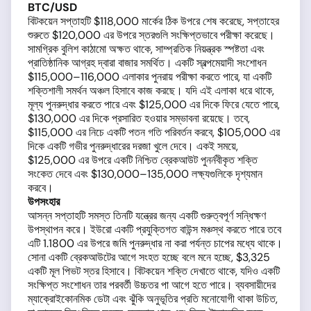
BTC/USD
বিটকয়েন সপ্তাহটি $118,000 মার্কের ঠিক উপরে শেষ করেছে, সপ্তাহের
শুরুতে $120,000 এর উপরে স্তরগুলি সংক্ষিপ্তভাবে পরীক্ষা করেছে।
সামগ্রিক বুলিশ কাঠামো অক্ষত থাকে, সাম্প্রতিক নিয়ন্ত্রক স্পষ্টতা এবং
প্রাতিষ্ঠানিক আগ্রহ দ্বারা বাজার সমর্থিত। একটি স্বল্পমেয়াদী সংশোধন
$115,000–116,000 এলাকার পুনরায় পরীক্ষা করতে পারে, যা একটি
শক্তিশালী সমর্থন অঞ্চল হিসাবে কাজ করছে। যদি এই এলাকা ধরে থাকে,
মূল্য পুনরুদ্ধার করতে পারে এবং $125,000 এর দিকে ফিরে যেতে পারে,
$130,000 এর দিকে প্রসারিত হওয়ার সম্ভাবনা রয়েছে। তবে,
$115,000 এর নিচে একটি পতন গতি পরিবর্তন করবে, $105,000 এর
দিকে একটি গভীর পুনরুদ্ধারের দরজা খুলে দেবে। একই সময়ে,
$125,000 এর উপরে একটি নিশ্চিত ব্রেকআউট পুনর্নবীকৃত শক্তি
সংকেত দেবে এবং $130,000–135,000 লক্ষ্যগুলিকে দৃশ্যমান
করবে।
উপসংহার
আসন্ন সপ্তাহটি সমস্ত তিনটি যন্ত্রের জন্য একটি গুরুত্বপূর্ণ সন্ধিক্ষণ
উপস্থাপন করে। ইউরো একটি প্রযুক্তিগত বাউন্স মঞ্চস্থ করতে পারে তবে
এটি 1.1800 এর উপরে জমি পুনরুদ্ধার না করা পর্যন্ত চাপের মধ্যে থাকে।
সোনা একটি ব্রেকআউটের আগে সংহত হচ্ছে বলে মনে হচ্ছে, $3,325
একটি মূল পিভট স্তর হিসাবে। বিটকয়েন শক্তি দেখাতে থাকে, যদিও একটি
সংক্ষিপ্ত সংশোধন তার পরবর্তী উচ্চতর পা আগে হতে পারে। ব্যবসায়ীদের
ম্যাক্রোইকোনমিক ডেটা এবং ঝুঁকি অনুভূতির প্রতি মনোযোগী থাকা উচিত,