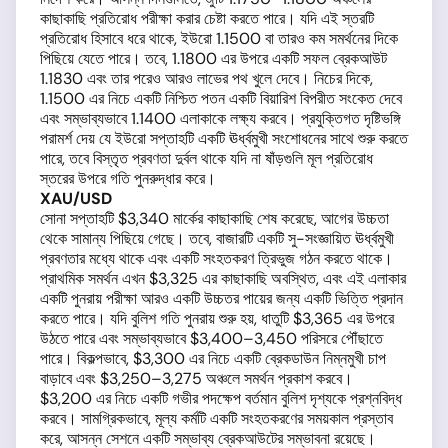
কাছাকাছি প্রতিরোধ পরীক্ষা করার চেষ্টা করতে পারে। যদি এই স্তরটি
প্রতিরোধ হিসাবে ধরে থাকে, ইউরো 1.1500 বা তারও কম সমর্থনের দিকে
পিছিয়ে যেতে পারে। তবে, 1.1800 এর উপরে একটি সফল ব্রেকআউট
1.1830 এবং তার পরেও আরও লাভের পথ খুলে দেবে। নিচের দিকে,
1.1500 এর নিচে একটি নিশ্চিত পতন একটি বিয়ারিশ বিপরীত সংকেত দেবে
এবং সম্ভাব্যভাবে 1.1400 এলাকাকে লক্ষ্য করবে। প্রযুক্তিগত দৃষ্টিভঙ্গি
পরামর্শ দেয় যে ইউরো সপ্তাহটি একটি ঊর্ধ্বমুখী সংশোধনের সাথে শুরু করতে
পারে, তবে বিস্তৃত প্রবণতা দুর্বল থাকে যদি না ষাঁড়গুলি মূল প্রতিরোধ
স্তরের উপরে গতি পুনরুদ্ধার করে।
XAU/USD
সোনা সপ্তাহটি $3,340 মার্কের কাছাকাছি শেষ করেছে, আগের উচ্চতা
থেকে সামান্য পিছিয়ে গেছে। তবে, বাজারটি একটি সু-সংজ্ঞায়িত ঊর্ধ্বমুখী
প্রবণতার মধ্যে থাকে এবং একটি সংহতকরণ ত্রিভুজ গঠন করতে থাকে।
প্রাথমিক সমর্থন এখন $3,325 এর কাছাকাছি অবস্থিত, এবং এই এলাকার
একটি পুনরায় পরীক্ষা আরও একটি উচ্চতর পায়ের জন্য একটি ভিত্তি প্রদান
করতে পারে। যদি বুলিশ গতি পুনরায় শুরু হয়, ধাতুটি $3,365 এর উপরে
উঠতে পারে এবং সম্ভাব্যভাবে $3,400–3,450 পরিসরে পৌঁছাতে
পারে। বিকল্পভাবে, $3,300 এর নিচে একটি ব্রেকডাউন নিম্নমুখী চাপ
বাড়াবে এবং $3,250–3,275 অঞ্চলে সমর্থন প্রকাশ করবে।
$3,200 এর নিচে একটি গভীর পদক্ষেপ বর্তমান বুলিশ দৃশ্যকে প্রশ্নবিদ্ধ
করবে। সামগ্রিকভাবে, মূল্য কর্মটি একটি সংহতকরণের সময়কাল প্রস্তাব
করে, আসন্ন সেশনে একটি সম্ভাব্য ব্রেকআউটের সম্ভাবনা রয়েছে।