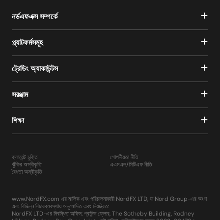
নর্ডএফএক্স সম্পর্কে
প্ল্যাটফর্মসমূহ
ট্রেডিং অ্যাকাউন্টস
সরঞ্জাম
শিক্ষা
ক্লায়েন্ট চুক্তি
গোপনীয়তা নীতি
ঝুঁকির অস্বীকৃতি
এএমএল/সিটিএফ নীতি
বৈধতা অস্বীকৃতি
www.NordFX.com এর মালিক এবং পরিচালনাকারী NordFX LTD, যা Nord Group-এর অংশ
এবং বিভিন্ন বিচারব্যবস্থায় অনুমোদিত এবং নিয়ন্ত্রিত:
NordFX LTD-এর নিবন্ধিত অফিস: গ্রাউন্ড ফ্লোর, The Sotheby Building, Rodney