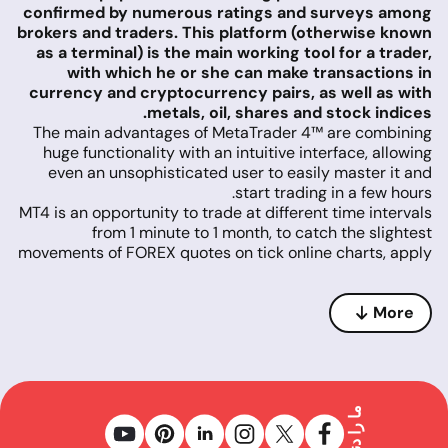
confirmed by numerous ratings and surveys among
brokers and traders. This platform (otherwise known
as a terminal) is the main working tool for a trader,
with which he or she can make transactions in
currency and cryptocurrency pairs, as well as with
metals, oil, shares and stock indices.
The main advantages of MetaTrader 4™ are combining
huge functionality with an intuitive interface, allowing
even an unsophisticated user to easily master it and
start trading in a few hours.
MT4 is an opportunity to trade at different time intervals
from 1 minute to 1 month, to catch the slightest
movements of FOREX quotes on tick online charts, apply
a variety of trading strategies using orders with both
immediate and delayed execution.
MT4 is an impressive opportunity for technical analysis.
More
Experts have developed thousands of indicators for
MetaTrader 4, the most popular and tested ones of
which are already built into the platform and
complemented with the necessary tools for graphical
analysis.
MT4 is the possibility of automatic trading (algotrading)