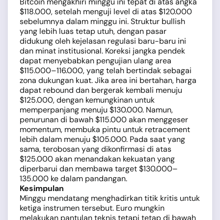
Bitcoin mengakhiri minggu ini tepat di atas angka
$118.000, setelah menguji level di atas $120.000
sebelumnya dalam minggu ini. Struktur bullish
yang lebih luas tetap utuh, dengan pasar
didukung oleh kejelasan regulasi baru-baru ini
dan minat institusional. Koreksi jangka pendek
dapat menyebabkan pengujian ulang area
$115.000–116.000, yang telah bertindak sebagai
zona dukungan kuat. Jika area ini bertahan, harga
dapat rebound dan bergerak kembali menuju
$125.000, dengan kemungkinan untuk
memperpanjang menuju $130.000. Namun,
penurunan di bawah $115.000 akan menggeser
momentum, membuka pintu untuk retracement
lebih dalam menuju $105.000. Pada saat yang
sama, terobosan yang dikonfirmasi di atas
$125.000 akan menandakan kekuatan yang
diperbarui dan membawa target $130.000–
135.000 ke dalam pandangan.
Kesimpulan
Minggu mendatang menghadirkan titik kritis untuk
ketiga instrumen tersebut. Euro mungkin
melakukan pantulan teknis tetapi tetap di bawah