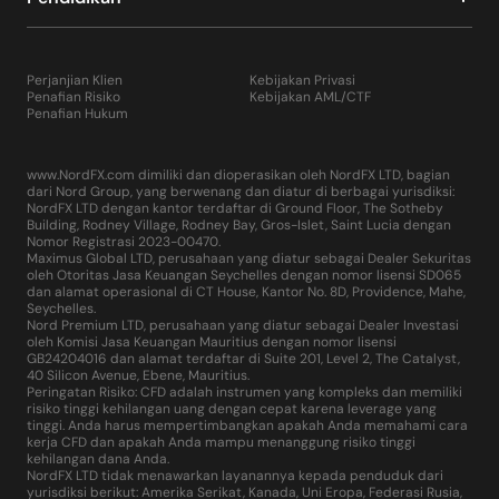
Perjanjian Klien
Kebijakan Privasi
Penafian Risiko
Kebijakan AML/CTF
Penafian Hukum
www.NordFX.com dimiliki dan dioperasikan oleh NordFX LTD, bagian
dari Nord Group, yang berwenang dan diatur di berbagai yurisdiksi:
NordFX LTD dengan kantor terdaftar di Ground Floor, The Sotheby
Building, Rodney Village, Rodney Bay, Gros-Islet, Saint Lucia dengan
Nomor Registrasi 2023-00470.
Maximus Global LTD, perusahaan yang diatur sebagai Dealer Sekuritas
oleh Otoritas Jasa Keuangan Seychelles dengan nomor lisensi SD065
dan alamat operasional di CT House, Kantor No. 8D, Providence, Mahe,
Seychelles.
Nord Premium LTD, perusahaan yang diatur sebagai Dealer Investasi
oleh Komisi Jasa Keuangan Mauritius dengan nomor lisensi
GB24204016 dan alamat terdaftar di Suite 201, Level 2, The Catalyst,
40 Silicon Avenue, Ebene, Mauritius.
Peringatan Risiko: CFD adalah instrumen yang kompleks dan memiliki
risiko tinggi kehilangan uang dengan cepat karena leverage yang
tinggi. Anda harus mempertimbangkan apakah Anda memahami cara
kerja CFD dan apakah Anda mampu menanggung risiko tinggi
kehilangan dana Anda.
NordFX LTD tidak menawarkan layanannya kepada penduduk dari
yurisdiksi berikut: Amerika Serikat, Kanada, Uni Eropa, Federasi Rusia,