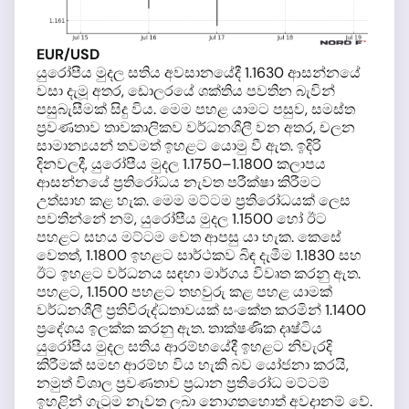
EUR/USD
යුරෝපීය මුදල සතිය අවසානයේදී 1.1630 ආසන්නයේ
වසා දැමූ අතර, ඩොලරයේ ශක්තිය පවතින බැවින්
පසුබැසීමක් සිදු විය. මෙම පහළ යාමට පසුව, සමස්ත
ප්‍රවණතාව තාවකාලිකව වර්ධනශීලී වන අතර, චලන
සාමාන්‍යයන් තවමත් ඉහළට යොමු වී ඇත. ඉදිරි
දිනවලදී, යුරෝපීය මුදල 1.1750–1.1800 කලාපය
ආසන්නයේ ප්‍රතිරෝධය නැවත පරීක්ෂා කිරීමට
උත්සාහ කළ හැක. මෙම මට්ටම ප්‍රතිරෝධයක් ලෙස
පවතින්නේ නම්, යුරෝපීය මුදල 1.1500 හෝ ඊට
පහළට සහය මට්ටම වෙත ආපසු යා හැක. කෙසේ
වෙතත්, 1.1800 ඉහළට සාර්ථකව බිඳ දැමීම 1.1830 සහ
ඊට ඉහළට වර්ධනය සඳහා මාර්ගය විවෘත කරනු ඇත.
පහළට, 1.1500 පහළට තහවුරු කළ පහළ යාමක්
වර්ධනශීලී ප්‍රතිවිරුද්ධතාවයක් සංකේත කරමින් 1.1400
ප්‍රදේශය ඉලක්ක කරනු ඇත. තාක්ෂණික දෘෂ්ටිය
යුරෝපීය මුදල සතිය ආරම්භයේදී ඉහළට නිවැරදි
කිරීමක් සමඟ ආරම්භ විය හැකි බව යෝජනා කරයි,
නමුත් විශාල ප්‍රවණතාව ප්‍රධාන ප්‍රතිරෝධ මට්ටම්
ඉහළින් ගැටුම නැවත ලබා නොගතහොත් අවදානම් වේ.