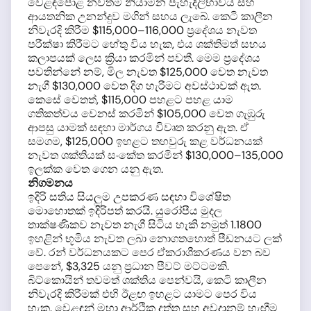
වෙළඳපොළ නවතම නියාමන පැහැදිලිභාවය සහ
ආයතනික උනන්දුව මගින් සහය ලැබේ. කෙටි කාලීන
නිවැරදි කිරීම $115,000–116,000 ප්‍රදේශය නැවත
පරීක්ෂා කිරීමට හේතු විය හැක, එය ශක්තිමත් සහය
කලාපයක් ලෙස ක්‍රියා කරමින් පවතී. මෙම ප්‍රදේශය
පවතින්නේ නම්, මිල නැවත $125,000 වෙත නැවත
නැගී $130,000 වෙත දිග හැරීමට අවස්ථාවක් ඇත.
කෙසේ වෙතත්, $115,000 පහළට පහළ යාම
ගතිකත්වය වෙනස් කරමින් $105,000 වෙත ගැඹුරු
ආපසු යාමක් සඳහා මාර්ගය විවෘත කරනු ඇත. ඒ
සමගම, $125,000 ඉහළට තහවුරු කළ වර්ධනයක්
නැවත ශක්තියක් සංකේත කරමින් $130,000–135,000
ඉලක්ක වෙත ගෙන යනු ඇත.
නිගමනය
ඉදිරි සතිය සියලුම උපකරණ සඳහා විශේෂිත
මොහොතක් ඉදිරිපත් කරයි. යුරෝපීය මුදල
තාක්ෂණිකව නැවත නැගී සිටිය හැකි නමුත් 1.1800
ඉහළින් භූමිය නැවත ලබා නොගතහොත් පීඩනයට ලක්
වේ. රන් වර්ධනයකට පෙර ඒකරාශීකරණය වන බව
පෙනේ, $3,325 යනු ප්‍රධාන පීවට් මට්ටමකි.
බිට්කොයින් තවමත් ශක්තිය පෙන්වයි, කෙටි කාලීන
නිවැරදි කිරීමක් එහි ඊළඟ ඉහළට යාමට පෙර විය
හැක. වෙළඳුන් මහා ආර්ථික දත්ත සහ අවදානම් හැඟීම