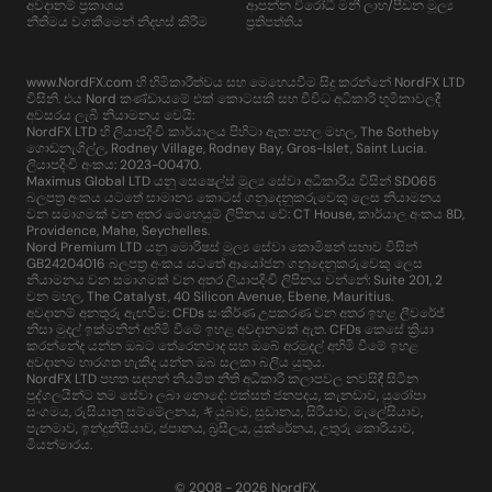
අවදානම් ප්‍රකාශය
ආපන්න විරෝධී මනී ලාභ/පීඩන මූල්‍ය
නීතිමය වගකීමෙන් නිදහස් කිරීම
ප්‍රතිපත්තිය
www.NordFX.com හි හිමිකාරීත්වය සහ මෙහෙයවීම සිදු කරන්නේ NordFX LTD
විසිනි. එය Nord කණ්ඩායමේ එක් කොටසකි සහ විවිධ අධිකාරි භූමිකාවලදී
අවසරය ලැබී නියාමනය වෙයි:
NordFX LTD හි ලියාපදිංචි කාර්යාලය පිහිටා ඇත: පහල මහල, The Sotheby
ගොඩනැගිල්ල, Rodney Village, Rodney Bay, Gros-Islet, Saint Lucia.
ලියාපදිංචි අංකය: 2023-00470.
Maximus Global LTD යනු සෙෂෙල්ස් මූල්‍ය සේවා අධිකාරිය විසින් SD065
බලපත්‍ර අංකය යටතේ සාමාන්‍ය කොටස් ගනුදෙනුකරුවෙකු ලෙස නියාමනය
වන සමාගමක් වන අතර මෙහෙයුම් ලිපිනය වේ: CT House, කාර්යාල අංකය 8D,
Providence, Mahe, Seychelles.
Nord Premium LTD යනු මොරිෂස් මූල්‍ය සේවා කොමිෂන් සභාව විසින්
GB24204016 බලපත්‍ර අංකය යටතේ ආයෝජන ගනුදෙනුකරුවෙකු ලෙස
නියාමනය වන සමාගමක් වන අතර ලියාපදිංචි ලිපිනය වන්නේ: Suite 201, 2
වන මහල, The Catalyst, 40 Silicon Avenue, Ebene, Mauritius.
අවදානම් අනතුරු ඇඟවීම: CFDs සංකීර්ණ උපකරණ වන අතර ඉහළ ලීවරේජ්
නිසා මුදල් ඉක්මනින් අහිමි වීමේ ඉහළ අවදානමක් ඇත. CFDs කෙසේ ක්‍රියා
කරන්නේද යන්න ඔබට තේරෙනවාද සහ ඔබේ අරමුදල් අහිමි වීමේ ඉහළ
අවදානම භාරගත හැකිද යන්න ඔබ සලකා බලිය යුතුය.
NordFX LTD පහත සඳහන් නියමිත නීති අධිකාරී කලාපවල නවසිඳී සිටින
පුද්ගලයින්ට තම සේවා ලබා නොදේ: එක්සත් ජනපදය, කැනඩාව, යුරෝපා
සංගමය, රුසියානු සම්මේලනය, キයුබාව, සුඩානය, සිරියාව, මැලේසියාව,
පැනමාව, ඉන්දුනීසියාව, ජපානය, බ්‍රසීලය, යුක්රේනය, උතුරු කොරියාව,
මියන්මාරය.
© 2008 - 2026 NordFX.