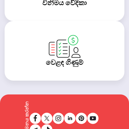
විනිමය වේදිකා
වෙළඳ ගිණුම්
අප අනුගමනය කරන්න