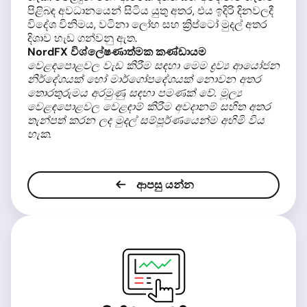
පිළිබඳ අවධානයෙන් සිටිය යුතු අතර, එය ඉදිරි දිනවලදී
විදේශ විනිමය, වටිනා ලෝහ සහ ක්‍රිප්ටෝ මුදල් අතර
දිශාව හැඩ ගන්වනු ඇත.
NordFX විශ්ලේෂණාත්මක කණ්ඩායම
වෙළඳපොළවල වැඩ කිරීම සඳහා මෙම ද්‍රව්‍ය ආයෝජන
නිර්දේශයක් හෝ මාර්ගෝපදේශයක් නොවන අතර
තොරතුරුමය අරමුණු සඳහා පමණක් වේ. මූල්‍ය
වෙළඳපොළවල වෙළඳාම් කිරීම අවදානම් සහිත අතර
තැන්පත් කරන ලද මුදල් සම්පූර්ණයෙන්ම අහිමි විය
හැක.
ආපසු යන්න