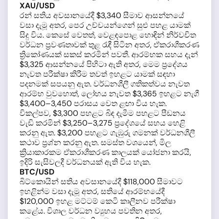
XAU/USD
රන් සතිය අවසානයේදී $3,340 සීමාව ආසන්නයේ
වසා දැමූ අතර, පෙර උච්චයන්ගෙන් සුළු පහළ යාමක්
සිදු විය. කෙසේ වෙතත්, වෙළඳපොළ හොඳින් නිර්වචිත
වර්ධන ප්‍රවණතාවක් තුළ රැඳී සිටින අතර, ඒකරාශීකරණ
ත්‍රිකෝණයක් සකස් කරමින් පවතී. ආරම්භක සහය දැන්
$3,325 ආසන්නයේ පිහිටා ඇති අතර, මෙම ප්‍රදේශය
නැවත පරීක්ෂා කිරීම තවත් ඉහළට යාමක් සඳහා
පදනමක් සපයනු ඇත. වර්ධනශීලී ගතිකත්වය නැවත
ආරම්භ වුවහොත්, ලෝහය නැවත $3,365 ඉහළට නැගී
$3,400–3,450 පරාසය වෙත ළඟා විය හැක.
විකල්පව, $3,300 පහළට බිඳ දැමීම පහළට පීඩනය
වැඩි කරමින් $3,250–3,275 ප්‍රදේශයේ සහය හෙළි
කරනු ඇත. $3,200 පහළට ගැඹුරු ගමනක් වර්ධනශීලී
කථාව ප්‍රශ්න කරනු ඇත. සමස්ත වශයෙන්, මිල
ක්‍රියාකාරකම ඒකරාශීකරණ කාලයක් යෝජනා කරයි,
ඉදිරි සැසිවලදී වර්ධනයක් ඇති විය හැක.
BTC/USD
බිට්කොයින් සතිය අවසානයේදී $118,000 සීමාවට
ඉහළින්ම වසා දැමූ අතර, සතියේ ආරම්භයේදී
$120,000 ඉහළ මට්ටම් කෙටි කාලීනව පරීක්ෂා
කළේය. විශාල වර්ධන ව්‍යුහය පවතින අතර,