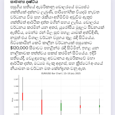
සාමාන්‍ය දෘෂ්ටිය
පසුගිය සතියේ ඇමරිකානු ඩොලරයේ මධ්‍යස්ථ
ශක්තියක් දක්නට ලැබුණි, පාරිභෝගික වියදම් නැවත
වර්ධනය වීම සහ රැකියා අහිමිවීම් අඩුවීම ඇතුළු
ශක්තිමත් ආර්ථික දත්ත මගින් සහය ලැබීය. ඩොලරය
වර්ධනය කරමින් යන අතර, යුරෝපීය මුදලට පීඩනයක්
ඇතිවිය, මෙන්ම රන් මිල සුළු පහළ යාමක් අත්විඳිණි,
නමුත් එය විශාල වර්ධන ව්‍යුහය තුළ රැඳී සිටියේය.
බිට්කොයින් කෙටි කාලීන වර්ධනයක් පසුකොට
$120,000 සීමාවට පහළින්ම රැඳී සිටිමින්, ඉහළ යන
නාලිකාවක තත්ත්වය සකස් කරමින් සිටියේය. ඉදිරි
සතියේදී, වෙළඳපොළ අවධානය ඇමරිකාවේ මහා
ආර්ථික දත්ත, මධ්‍යම බැංකු අදහස්, සහ ක්‍රිප්ටෝ අංශයේ
නියාමන සංවර්ධන මත කේන්ද්‍රගත වනු ඇත.