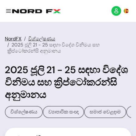
NordFX
විශ්ලේෂණය
2025 ජූලි 21 - 25 සඳහා විදේශ විනිමය සහ
ක්‍රිප්ටෝකරන්සි අනුමානය
2025 ජූලි 21 - 25 සඳහා විදේශ
විනිමය සහ ක්‍රිප්ටෝකරන්සි
අනුමානය
විශ්ලේෂණය
ව්‍යාපාරික සංඥා
සමාජ වෙළඳාම
ව