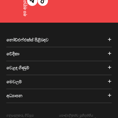
නෝඩ්එෆ්එක්ස් පිළිබඳව
වේදිකා
වෙළඳ ගිණුම්
මෙවලම්
අධ්‍යාපන
ගනුදෙනුකරු ගිවිසුම
පෞද්ගලිකත්ව ප්‍රතිපත්තිය