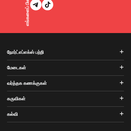
நோர்ட்எப்எக்ஸ் பற்றி
மேடைகள்
வர்த்தக கணக்குகள்
கருவிகள்
கல்வி