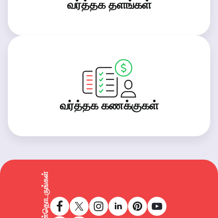
வர்த்தக தளங்கள்
வர்த்தக கணக்குகள்
எங்களைப் பின்தொடருங்கள்