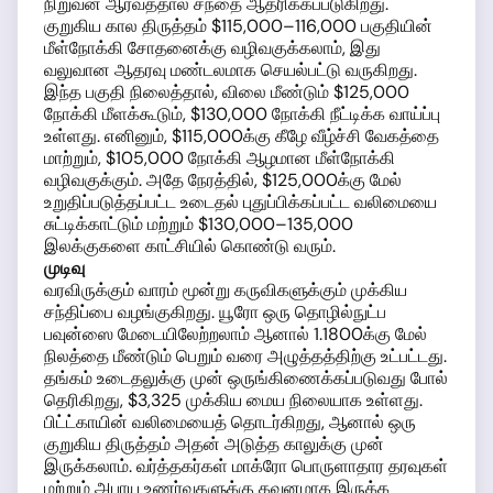
நிறுவன ஆர்வத்தால் சந்தை ஆதரிக்கப்படுகிறது.
குறுகிய கால திருத்தம் $115,000–116,000 பகுதியின்
மீள்நோக்கி சோதனைக்கு வழிவகுக்கலாம், இது
வலுவான ஆதரவு மண்டலமாக செயல்பட்டு வருகிறது.
இந்த பகுதி நிலைத்தால், விலை மீண்டும் $125,000
நோக்கி மீளக்கூடும், $130,000 நோக்கி நீட்டிக்க வாய்ப்பு
உள்ளது. எனினும், $115,000க்கு கீழே வீழ்ச்சி வேகத்தை
மாற்றும், $105,000 நோக்கி ஆழமான மீள்நோக்கி
வழிவகுக்கும். அதே நேரத்தில், $125,000க்கு மேல்
உறுதிப்படுத்தப்பட்ட உடைதல் புதுப்பிக்கப்பட்ட வலிமையை
சுட்டிக்காட்டும் மற்றும் $130,000–135,000
இலக்குகளை காட்சியில் கொண்டு வரும்.
முடிவு
வரவிருக்கும் வாரம் மூன்று கருவிகளுக்கும் முக்கிய
சந்திப்பை வழங்குகிறது. யூரோ ஒரு தொழில்நுட்ப
பவுன்ஸை மேடையிலேற்றலாம் ஆனால் 1.1800க்கு மேல்
நிலத்தை மீண்டும் பெறும் வரை அழுத்தத்திற்கு உட்பட்டது.
தங்கம் உடைதலுக்கு முன் ஒருங்கிணைக்கப்படுவது போல்
தெரிகிறது, $3,325 முக்கிய மைய நிலையாக உள்ளது.
பிட்ட்காயின் வலிமையைத் தொடர்கிறது, ஆனால் ஒரு
குறுகிய திருத்தம் அதன் அடுத்த காலுக்கு முன்
இருக்கலாம். வர்த்தகர்கள் மாக்ரோ பொருளாதார தரவுகள்
மற்றும் அபாய உணர்வுகளுக்கு கவனமாக இருக்க