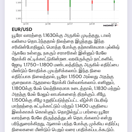
EUR/USD
யூரோ வாரத்தை 1.1630க்கு அருகில் முடித்தது, டாலர்
வலிமை தொடர்ந்ததால் நிலத்தை இழந்தது. இந்த
சரிவின்போதிலும், மொத்த போக்கு தற்காலிகமாக புல்லிஷ்
ஆகவே உள்ளது, நகரும் சராசரிகள் இன்னும் மேலே
நோக்கி சுட்டிக்காட்டுகின்றன. வரவிருக்கும் நாட்களில்,
ஜோடி 1.1750–1.1800 மண்டலத்திற்கு அருகில் எதிர்ப்பை
மீண்டும் சோதிக்க முயற்சிக்கலாம். இந்த நிலை
எதிர்ப்பாக நிலைத்தால், யூரோ 1.1500 அல்லது அதற்கு
குறைவாக ஆதரவை நோக்கி பின்வாங்கலாம். எனினும்,
1.1800க்கு மேல் வெற்றிகரமாக உடைத்தால், 1.1830 மற்றும்
அதற்கு மேல் மேலும் லாபங்களைத் திறக்கும். கீழே,
1.1500க்கு கீழே உறுதிப்படுத்தப்பட்ட வீழ்ச்சி பியரிஷ்
மாற்றத்தை சுட்டிக்காட்டும் மற்றும் 1.1400 பகுதியை
இலக்காகக் கொள்ளும். தொழில்நுட்ப பார்வை யூரோ
வாரத்தை மேலே திருத்தத்துடன் தொடங்கலாம் என்று
பரிந்துரைக்கிறது, ஆனால் பரந்த போக்கு முக்கிய எதிர்ப்பு
நிலைகளை மீண்டும் பெறும் வரை பாதிக்கப்படக்கூடும்.