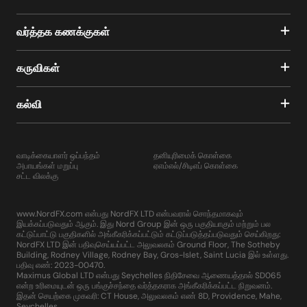
வர்த்தக கணக்குகள்
கருவிகள்
கல்வி
வாடிக்கையாளர் ஒப்பந்தம்
தனியுரிமைக் கொள்கை
அபாயங்கள் மறுப்பு
ஏஎம்எல்/சிடிஎப் கொள்கை
சட்ட விலக்கு
www.NordFX.com என்பது NordFX LTD என்பவரால் சொந்தமாகவும்
இயக்கப்படுவதும் ஆகும். இது Nord Group இன் ஒரு பகுதியாகும் மற்றும் பல
கட்டுப்பாட்டு பகுதிகளில் அங்கீகரிக்கப்பட்டும் கட்டுப்படுத்தப்படுவதும் செய்கிறது:
NordFX LTD இன் பதிவுசெய்யப்பட்ட அலுவலகம் Ground Floor, The Sotheby
Building, Rodney Village, Rodney Bay, Gros-Islet, Saint Lucia இல் உள்ளது.
பதிவு எண்: 2023-00470.
Maximus Global LTD என்பது Seychelles நிதிசேவை ஆணையத்தால் SD065
என்ற உரிமையுடன் ஒரு பங்குச்சந்தை வர்த்தகராக அங்கீகரிக்கப்பட்ட நிறுவனம்.
இதன் செயற்கை முகவரி: CT House, அலுவலகம் எண் 8D, Providence, Mahe,
Seychelles.