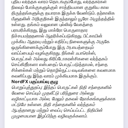
புதிய வர்த்தக வாரம் தொடங்கும்போது, வர்த்தகர்கள்
நிலவும் போக்குகளுக்குள் சாத்தியமான குறுகிய கால
திருத்தங்களுக்கு தயாராக இருக்க வேண்டும். தற்காலிக
மீளுதலின் அறிகுறிகள் இருந்தாலும் யூரோ அழுத்தத்தில்
உள்ளது. தங்கம் வலுவான புல்லிஷ் வேகத்தை
பராமரிக்கிறது, இது மாக்ரோ பொருளாதார
நிச்சயமற்றதனால் ஆதரிக்கப்படுகிறது. பிட்காயின்
முக்கிய ஆதரவு மற்றும் எதிர்ப்பு நிலைகளுக்கு அருகே
ஒருங்கிணைக்கும்போது இரு அபாயத்தையும்
வாய்ப்பையும் வழங்குகிறது. நீங்கள் ஃபாரெக்ஸ்,
பொருட்கள் அல்லது கிரிப்டோகரன்சிகளை வர்த்தகம்
செய்கிறீர்களா என்பதைப் பொருட்படுத்தாமல், சந்தை
சிக்னல்கள் மற்றும் தொழில்நுட்ப வடிவங்களை கவனமாக
கவனிப்பது இந்த வாரம் முக்கியமாக இருக்கும்.
NordFX பகுப்பாய்வு குழு
பொறுப்புத்துறப்பு: இந்தப் பொருட்கள் நிதி சந்தைகளில்
வேலை செய்யும் முதலீட்டு பரிந்துரை அல்லது
வழிகாட்டியாக அல்ல, மேலும் தகவல் நோக்கங்களுக்காக
மட்டுமே உள்ளன. நிதி சந்தைகளில் வர்த்தகம்
ஆபத்தானது மற்றும் வைப்பு செய்யப்பட்ட நிதியின்
முழுமையான இழப்பிற்கு வழிவகுக்கலாம்.