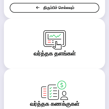
திரும்பிச் செல்லவும்
வர்த்தக தளங்கள்
வர்த்தக கணக்குகள்