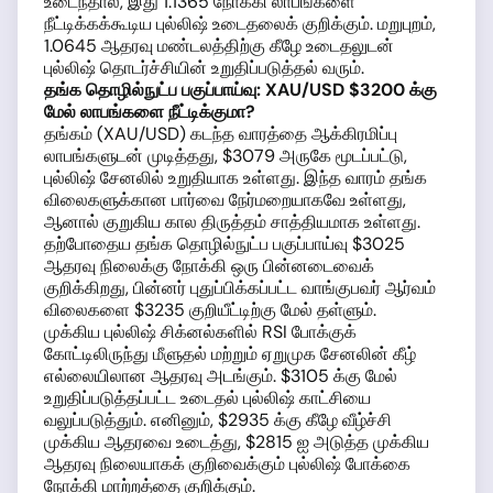
உடைந்தால், இது 1.1365 நோக்கி லாபங்களை
நீட்டிக்கக்கூடிய புல்லிஷ் உடைதலைக் குறிக்கும். மறுபுறம்,
1.0645 ஆதரவு மண்டலத்திற்கு கீழே உடைதலுடன்
புல்லிஷ் தொடர்ச்சியின் உறுதிப்படுத்தல் வரும்.
தங்க தொழில்நுட்ப பகுப்பாய்வு: XAU/USD $3200 க்கு
மேல் லாபங்களை நீட்டிக்குமா?
தங்கம் (XAU/USD) கடந்த வாரத்தை ஆக்கிரமிப்பு
லாபங்களுடன் முடித்தது, $3079 அருகே மூடப்பட்டு,
புல்லிஷ் சேனலில் உறுதியாக உள்ளது. இந்த வாரம் தங்க
விலைகளுக்கான பார்வை நேர்மறையாகவே உள்ளது,
ஆனால் குறுகிய கால திருத்தம் சாத்தியமாக உள்ளது.
தற்போதைய தங்க தொழில்நுட்ப பகுப்பாய்வு $3025
ஆதரவு நிலைக்கு நோக்கி ஒரு பின்னடைவைக்
குறிக்கிறது, பின்னர் புதுப்பிக்கப்பட்ட வாங்குபவர் ஆர்வம்
விலைகளை $3235 குறியீட்டிற்கு மேல் தள்ளும்.
முக்கிய புல்லிஷ் சிக்னல்களில் RSI போக்குக்
கோட்டிலிருந்து மீளுதல் மற்றும் ஏறுமுக சேனலின் கீழ்
எல்லையிலான ஆதரவு அடங்கும். $3105 க்கு மேல்
உறுதிப்படுத்தப்பட்ட உடைதல் புல்லிஷ் காட்சியை
வலுப்படுத்தும். எனினும், $2935 க்கு கீழே வீழ்ச்சி
முக்கிய ஆதரவை உடைத்து, $2815 ஐ அடுத்த முக்கிய
ஆதரவு நிலையாகக் குறிவைக்கும் புல்லிஷ் போக்கை
நோக்கி மாற்றத்தை குறிக்கும்.