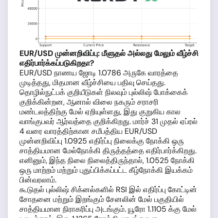
EUR/USD முன்னறிவிப்பு: மீளுதல் அல்லது மேலும் வீழ்ச்சி
எதிர்பார்க்கப்படுகிறதா?
EUR/USD நாணய ஜோடி 1.0786 அருகே வாரத்தை
முடித்தது, மிதமான வீழ்ச்சியை பதிவு செய்தது.
தொழில்நுட்பக் குறியீடுகள் நிலவும் புல்லிஷ் போக்கைக்
குறிக்கின்றன, ஆனால் விலை நகரும் சராசரி
மண்டலத்திற்கு மேல் ஏறியுள்ளது, இது குறுகிய கால
வாங்குபவர் ஆர்வத்தை குறிக்கிறது. மார்ச் 31 முதல் ஏப்ரல்
4 வரை வாரத்திற்கான சமீபத்திய EUR/USD
முன்னறிவிப்பு 1.0925 எதிர்ப்பு நிலைக்கு நோக்கி ஒரு
சாத்தியமான மேல்நோக்கி திருத்தத்தை எதிர்பார்க்கிறது.
எனினும், இந்த நிலை நிலைத்திருந்தால், 1.0525 நோக்கி
ஒரு மாற்றம் மற்றும் புதுப்பிக்கப்பட்ட கீழ்நோக்கி இயக்கம்
பின்வரலாம்.
கூடுதல் புல்லிஷ் சிக்னல்களில் RSI இல் எதிர்ப்பு கோட்டின்
சோதனை மற்றும் இறங்கும் சேனலின் மேல் பகுதியில்
சாத்தியமான நிராகரிப்பு அடங்கும். யூரோ 1.1105 க்கு மேல்