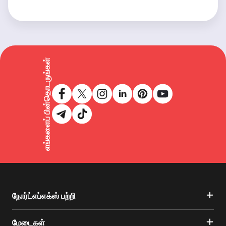
எங்களைப் பின்தொடருங்கள்
நோர்ட்எப்எக்ஸ் பற்றி
மேடைகள்