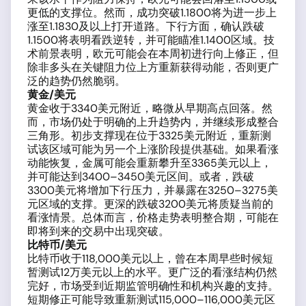
更低的支撑位。然而，成功突破1.1800将为进一步上
涨至1.1830及以上打开道路。下行方面，确认跌破
1.1500将表明看跌逆转，并可能瞄准1.1400区域。技
术前景表明，欧元可能会在本周初进行向上修正，但
除非多头在关键阻力位上方重新获得动能，否则更广
泛的趋势仍然脆弱。
黄金/美元
黄金收于3340美元附近，略微从早期高点回落。然
而，市场仍处于明确的上升趋势内，并继续形成整合
三角形。初步支撑现在位于3325美元附近，重新测
试该区域可能为另一个上涨阶段提供基础。如果看涨
动能恢复，金属可能会重新攀升至3365美元以上，
并可能达到3400–3450美元区间。或者，跌破
3300美元将增加下行压力，并暴露在3250–3275美
元区域的支撑。更深的跌破3200美元将质疑当前的
看涨情景。总体而言，价格走势表明整合期，可能在
即将到来的交易中出现突破。
比特币/美元
比特币收于118,000美元以上，曾在本周早些时候短
暂测试12万美元以上的水平。更广泛的看涨结构仍然
完好，市场受到近期监管明确性和机构兴趣的支持。
短期修正可能导致重新测试115,000–116,000美元区