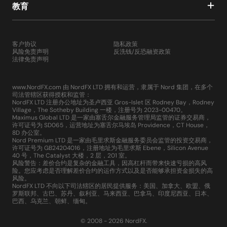
教育
客户协议
隐私政策
风险免责声明
反洗钱/反恐融资政策
法律免责声明
www.NordFX.com 由 NordFX LTD 拥有和运营，隶属于 Nord 集团，在多个
司法管辖区获得授权和监管：
NordFX LTD 注册办公地址为圣卢西亚 Gros-Islet 区 Rodney Bay，Rodney
Village，The Sotheby Building 一楼，注册号为 2023-00470。
Maximus Global LTD 是一家由塞舌尔金融服务管理局监管的证券交易商，
许可证号为 SD065，运营地址为塞舌尔马埃岛 Providence，CT House，
8D 办公室。
Nord Premium LTD 是一家由毛里求斯金融服务委员会监管的投资交易商，
许可证号为 GB24204016，注册地址为毛里求斯 Ebene，Silicon Avenue
40 号，The Catalyst 大楼，2 层，201 室。
风险警告：差价合约是复杂的金融工具，因高杠杆而带来快速亏损的高风
险。您应考虑是否理解差价合约的运作方式以及是否能够承担资金损失的高
风险。
NordFX LTD 不向以下司法辖区的居民提供服务：美国、加拿大、欧盟、俄
罗斯联邦、古巴、苏丹、叙利亚、马来西亚、巴拿马、印度尼西亚、日本、
巴西、乌克兰、朝鲜、缅甸。
© 2008 - 2026 NordFX.