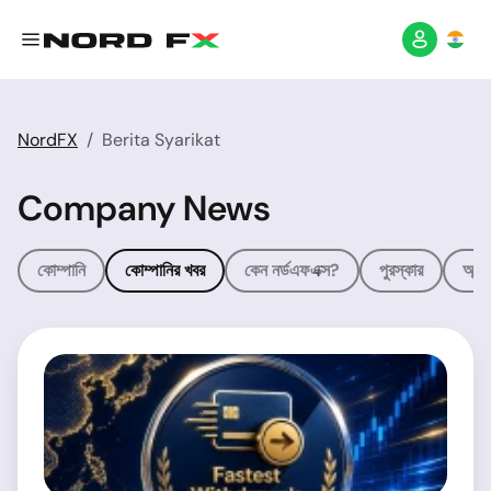
NordFX
Berita Syarikat
Company News
কোম্পানি
কোম্পানির খবর
কেন নর্ডএফএক্স?
পুরস্কার
অ্যাফ