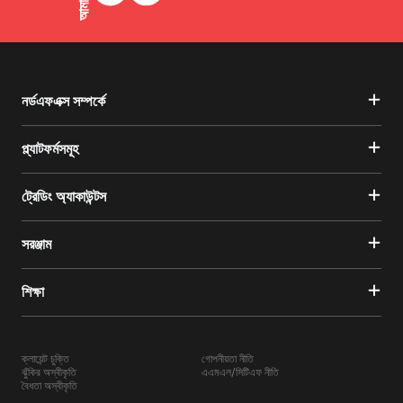
নর্ডএফএক্স সম্পর্কে
প্ল্যাটফর্মসমূহ
ট্রেডিং অ্যাকাউন্টস
সরঞ্জাম
শিক্ষা
ক্লায়েন্ট চুক্তি
গোপনীয়তা নীতি
ঝুঁকির অস্বীকৃতি
এএমএল/সিটিএফ নীতি
বৈধতা অস্বীকৃতি