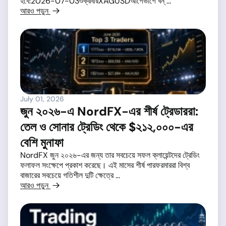
হবে:2026-07-03শুক্রবারXAGUSDআগেভাগে বন্ ...
আরও পড়ুন
July 01, 2026
জুন ২০২৬-এ NordFX-এর শীর্ষ ট্রেডাররা:
তেল ও সোনার ট্রেডিং থেকে $২১২,০০০-এর
বেশি মুনাফা
NordFX জুন ২০২৬-এর জন্য তার সবচেয়ে সফল ক্লায়েন্টদের ট্রেডিং
ফলাফল সংক্ষেপে প্রকাশ করেছে। এই মাসের শীর্ষ পারফরমাররা বিশ্ব
বাজারের সবচেয়ে গতিশীল দুটি ক্ষেত্রে ...
আরও পড়ুন