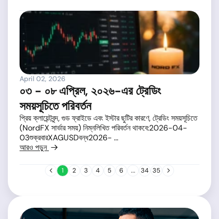
April 02, 2026
০৩ - ০৮ এপ্রিল, ২০২৬-এর ট্রেডিং
সময়সূচিতে পরিবর্তন
প্রিয় ক্লায়েন্টবৃন্দ, গুড ফ্রাইডে এবং ইস্টার ছুটির কারণে, ট্রেডিং সময়সূচিতে
(NordFX সার্ভার সময়) নিম্নলিখিত পরিবর্তন থাকবে:2026-04-
03শুক্রবারXAGUSDবন্ধ2026- ...
আরও পড়ুন
1
2
3
4
5
6
...
34
35