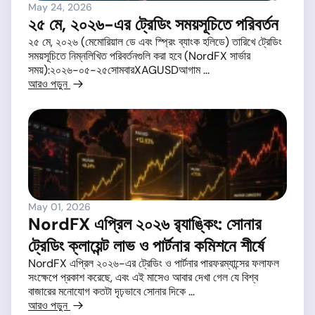
May 24, 2026
২৫ মে, ২০২৬-এর ট্রেডিং সময়সূচিতে পরিবর্তন
২৫ মে, ২০২৬ (মেমোরিয়াল ডে এবং স্প্রিং ব্যাংক হলিডে) তারিখে ট্রেডিং
সময়সূচিতে নিম্নলিখিত পরিবর্তনগুলি করা হবে (NordFX সার্ভার
সময়):২০২৬-০৫-২৫সোমবারXAGUSDআগাম ...
আরও পড়ুন
May 01, 2026
NordFX এপ্রিল ২০২৬ র‌্যাঙ্কিং: সোনার
ট্রেডিং ক্লায়েন্ট লাভ ও পার্টনার কমিশনে শীর্ষে
NordFX এপ্রিল ২০২৬-এর ট্রেডিং ও পার্টনার পারফরম্যান্সের ফলাফল
সংক্ষেপে প্রকাশ করেছে, এবং এই মাসেও আবার দেখা গেল যে বিশ্ব
বাজারের মনোযোগ কতটা দৃঢ়ভাবে সোনার দিকে ...
আরও পড়ুন