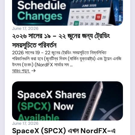
June 17, 2026
২০২৬ সালের ১৯ - ২২ জুনের জন্য ট্রেডিং
সময়সূচিতে পরিবর্তন
2026 সালের 19 - 22 জুনের ট্রেডিং সময়সূচিতে নিম্নলিখিত
পরিবর্তনগুলি করা হবে (জুনটিন্থ দিবস (মার্কিন যুক্তরাষ্ট্র) এবং টুয়েন এনজি
উৎসব (হংকং) (NordFX সার্ভার সম ...
আরও পড়ুন
June 17, 2026
SpaceX (SPCX) এখন NordFX-এ